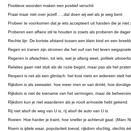
Positieve woorden maken een positief verschil.
Praat maar niet over jezelf......dat doen wij wel als je weg bent.
Probeer te voorkomen dat je iets accepteert uit handen die je niet
Proberen een affaire stil te houden is zoiets als proberen de dag
Rechte lijn: De kortste afstand tussen een klein kind en een bree
Regen en tranen zijn stromen die het vuil van het leven wegspoele
Regeren is afwachten, tot iets, wat je allang weet, politiek uitvoer
Relaties gaan niet stuk als de ruzie begint, maar pas als het prate
Respect is net als een glimlach: het kost niets en iedereen stelt het
Rijkdom is als zeewater: hoe meer men er van drinkt, hoe dorstig
Rijkdom is niet de toename van het vermogen, maar de beheersin
Rijkdom kun je niet waarderen als je nooit armoede hebt gekend.
Rij niet alsof de weg van U is, rij alsof de auto van U is.
Roeien: Hoe harder je traint, hoe sneller je achteruit gaat. (Marc 
Roem is ijdele waar, populariteit toeval, rijkdom vluchtig, slechts één